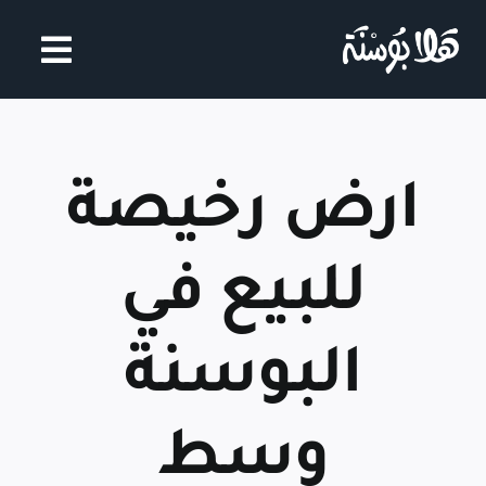
Ski
t
conten
ارض رخيصة
للبيع في
البوسنة
وسط