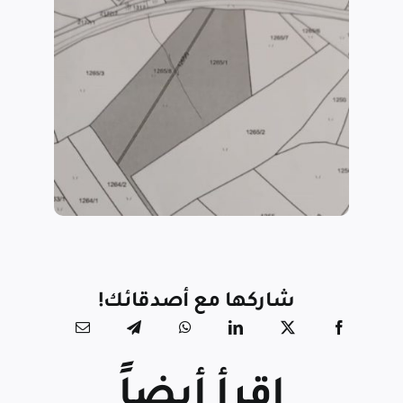
شاركها مع أصدقائك!
اقرأ أيضاً