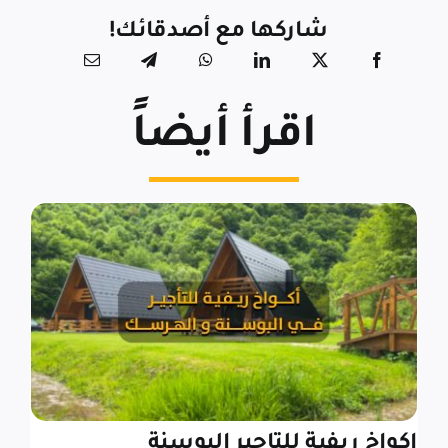
شاركها مع أصدقائك!
اقرأ أيضاً
اكواخ ريفية للتاجير البوسنة