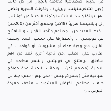
عن بحيرة اصطناعية محاطه بالجبال من كل جانب
(جبل تشفرسنيتسا وبريتي) ، وتكونت البحيرة بفضل
نهر نيريتفا وسد يابلانيتسا وتمتد البحيرة من كونيتس
إلى يابلانيتسا تقريباً (18كم) وبعمق أكثر من (200متر)
، فيها العديد من المطاعم وتأجير القوارب و الرافتنج
في كونيتس ، وأسعارها على حسب المده وسعة
القارب مع وجبة غداء أو مشروبات أو فواكه … في
القارب على الطلب ،من ناحية أخرى تعد من اهم
مناطق الرافتنغ في كونيتس وأشهر مطعم في
البحيرة (
مطعم نور
) ، وبجانب البحيرة عدة مواقع
سياحيه مثل (جسر كونيتس – نفق تيتو – منتزه جنه في
جنه – مطاعم الخرفان المشويه – متحف معركة
الجرحى ….)