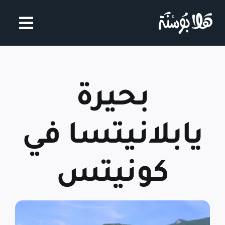
Ski
t
conten
بحيرة
يابلانيتسا في
كونيتس