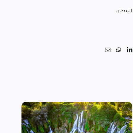
المطار
.