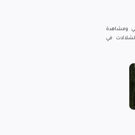
طني ومشاهدة
شلالات في