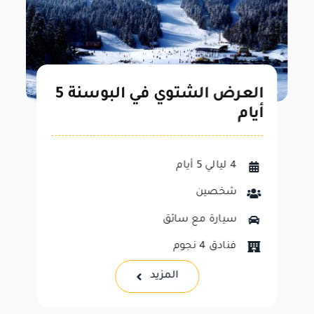
برنامج سياحي 10 ليالي 11 يوم
لزيارة أجمل الأماكن الريفية
في البوسنة والهرسك
10 ليالي 11 يوم
شخصين - عائلي
سيارة مع سائق
فنادق 4 نجوم
المزيد