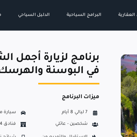
العقارية
البرامج السياحية
الدليل السياحي
م
برنامج لزيارة أجمل ال
في البوسنة والهرسك
ميزات البرنامج
7 ليالي 8 أيام
سيارة م
شخصين - عائلي
فنادق 4 نجوم