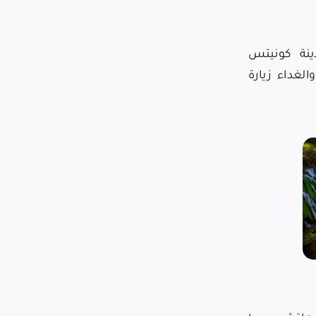
ينة
كونيتس
لغداء زيارة