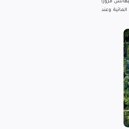
يهاتش مرورا
المائية وعند